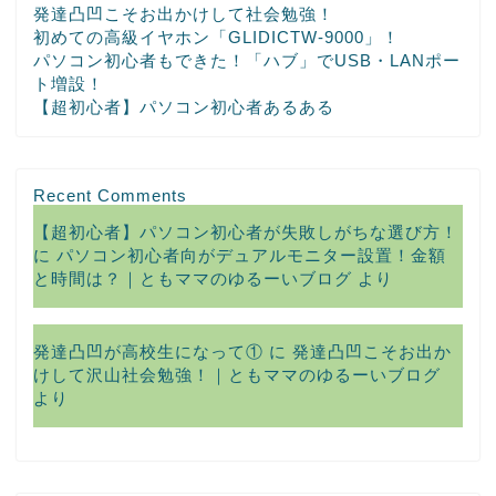
発達凸凹こそお出かけして社会勉強！
初めての高級イヤホン「GLIDICTW-9000」！
パソコン初心者もできた！「ハブ」でUSB・LANポー
ト増設！
【超初心者】パソコン初心者あるある
Recent Comments
【超初心者】パソコン初心者が失敗しがちな選び方！
に
パソコン初心者向がデュアルモニター設置！金額
と時間は？｜ともママのゆるーいブログ
より
発達凸凹が高校生になって①
に
発達凸凹こそお出か
けして沢山社会勉強！｜ともママのゆるーいブログ
より