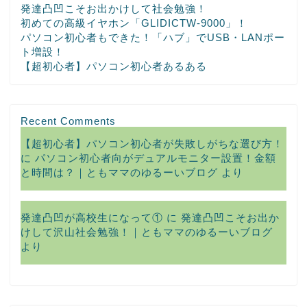
発達凸凹こそお出かけして社会勉強！
初めての高級イヤホン「GLIDICTW-9000」！
パソコン初心者もできた！「ハブ」でUSB・LANポー
ト増設！
【超初心者】パソコン初心者あるある
Recent Comments
【超初心者】パソコン初心者が失敗しがちな選び方！
に
パソコン初心者向がデュアルモニター設置！金額
と時間は？｜ともママのゆるーいブログ
より
発達凸凹が高校生になって①
に
発達凸凹こそお出か
けして沢山社会勉強！｜ともママのゆるーいブログ
より